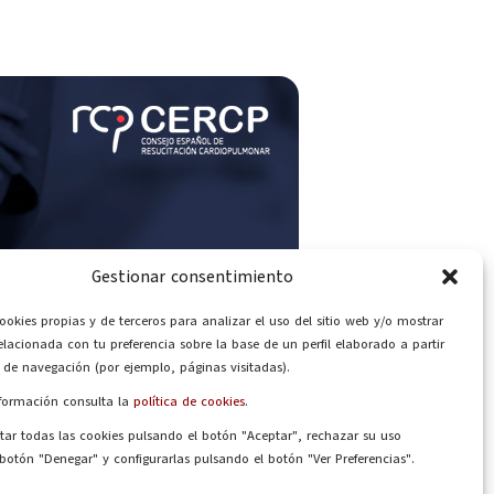
Gestionar consentimiento
ookies propias y de terceros para analizar el uso del sitio web y/o mostrar
elacionada con tu preferencia sobre la base de un perfil elaborado a partir
 de navegación (por ejemplo, páginas visitadas).
otección de datos
formación consulta la
política de cookies
.
Aviso Legal
ar todas las cookies pulsando el botón "Aceptar", rechazar su uso
Política de privacidad
botón "Denegar" y configurarlas pulsando el botón "Ver Preferencias".
Política de Cookies