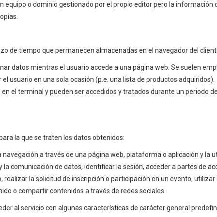
un equipo o dominio gestionado por el propio editor pero la información
opias.
lazo de tiempo que permanecen almacenadas en el navegador del cliente
enar datos mientras el usuario accede a una página web. Se suelen emp
r el usuario en una sola ocasión (p.e. una lista de productos adquiridos).
en el terminal y pueden ser accedidos y tratados durante un periodo def
 para la que se traten los datos obtenidos:
a navegación a través de una página web, plataforma o aplicación y la ut
o y la comunicación de datos, identificar la sesión, acceder a partes de 
 realizar la solicitud de inscripción o participación en un evento, utili
ido o compartir contenidos a través de redes sociales.
der al servicio con algunas características de carácter general predefini