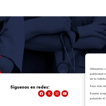
Utilizamos c
publicidad r
de tu hábito
Síguenos en redes:
Pr
Para más in
Puedes acept
pulsando el 