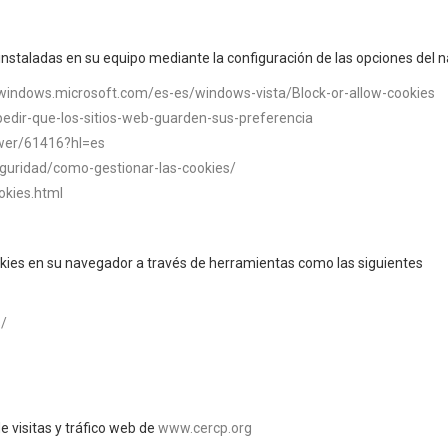
 instaladas en su equipo mediante la configuración de las opciones del
/windows.microsoft.com/es-es/windows-vista/Block-or-allow-cookies
pedir-que-los-sitios-web-guarden-sus-preferencia
swer/61416?hl=es
eguridad/como-gestionar-las-cookies/
okies.html
ies en su navegador a través de herramientas como las siguientes
/
e visitas y tráfico web de
www.cercp.org